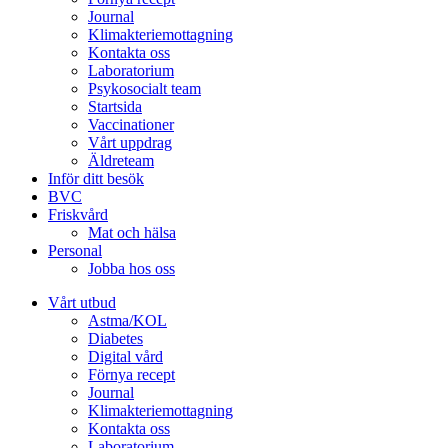
Journal
Klimakteriemottagning
Kontakta oss
Laboratorium
Psykosocialt team
Startsida
Vaccinationer
Vårt uppdrag
Äldreteam
Inför ditt besök
BVC
Friskvård
Mat och hälsa
Personal
Jobba hos oss
Vårt utbud
Astma/KOL
Diabetes
Digital vård
Förnya recept
Journal
Klimakteriemottagning
Kontakta oss
Laboratorium