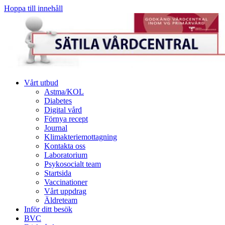
Hoppa till innehåll
Vårt utbud
Astma/KOL
Diabetes
Digital vård
Förnya recept
Journal
Klimakteriemottagning
Kontakta oss
Laboratorium
Psykosocialt team
Startsida
Vaccinationer
Vårt uppdrag
Äldreteam
Inför ditt besök
BVC