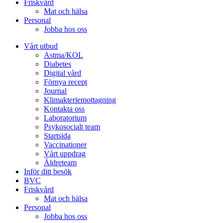
Friskvård
Mat och hälsa
Personal
Jobba hos oss
Vårt utbud
Astma/KOL
Diabetes
Digital vård
Förnya recept
Journal
Klimakteriemottagning
Kontakta oss
Laboratorium
Psykosocialt team
Startsida
Vaccinationer
Vårt uppdrag
Äldreteam
Inför ditt besök
BVC
Friskvård
Mat och hälsa
Personal
Jobba hos oss