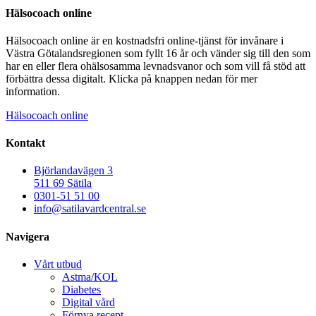
Hälsocoach online
Hälsocoach online är en kostnadsfri online-tjänst för invånare i
Västra Götalandsregionen som fyllt 16 år och vänder sig till den som
har en eller flera ohälsosamma levnadsvanor och som vill få stöd att
förbättra dessa digitalt. Klicka på knappen nedan för mer
information.
Hälsocoach online
Kontakt
Björlandavägen 3
511 69 Sätila
0301-51 51 00
info@satilavardcentral.se
Navigera
Vårt utbud
Astma/KOL
Diabetes
Digital vård
Förnya recept