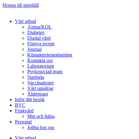
Hoppa till innehåll
Vårt utbud
Astma/KOL
Diabetes
Digital vård
Förnya recept
Journal
Klimakteriemottagning
Kontakta oss
Laboratorium
Psykosocialt team
Startsida
Vaccinationer
Vårt uppdrag
Äldreteam
Inför ditt besök
BVC
Friskvård
Mat och hälsa
Personal
Jobba hos oss
Vårt utbud