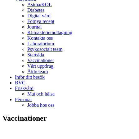
Astma/KOL
Diabetes
Digital vård
Förnya recept
Journal
Klimakteriemottagning
Kontakta oss
Laboratorium
Psykosocialt team
Startsida
Vaccinationer
Vårt uppdrag
Äldreteam
Inför ditt besök
BVC
Friskvård
Mat och hälsa
Personal
Jobba hos oss
Vaccinationer