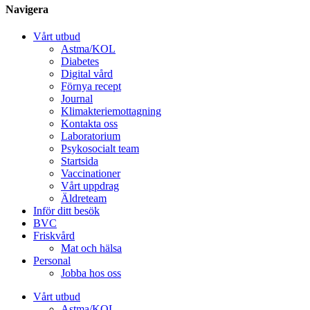
Navigera
Vårt utbud
Astma/KOL
Diabetes
Digital vård
Förnya recept
Journal
Klimakteriemottagning
Kontakta oss
Laboratorium
Psykosocialt team
Startsida
Vaccinationer
Vårt uppdrag
Äldreteam
Inför ditt besök
BVC
Friskvård
Mat och hälsa
Personal
Jobba hos oss
Vårt utbud
Astma/KOL