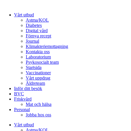
Hoppa
till
Vårt utbud
innehåll
Astma/KOL
Diabetes
Digital vård
Förnya recept
Journal
Klimakteriemottagning
Kontakta oss
Laboratorium
Psykosocialt team
Startsida
Vaccinationer
Vårt uppdrag
Äldreteam
Inför ditt besök
BVC
Friskvård
Mat och hälsa
Personal
Jobba hos oss
Vårt utbud
Astma/KOL