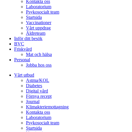
Kontakta oss
Laboratorium
Psykosocialt team
Startsida
Vaccinationer
Vårt uppdrag
Äldreteam
Inför ditt besök
BVC
Friskvård
Mat och hälsa
Personal
Jobba hos oss
Vårt utbud
Astma/KOL
Diabetes
Digital vård
Förnya recept
Journal
Klimakteriemottagning
Kontakta oss
Laboratorium
Psykosocialt team
Startsida