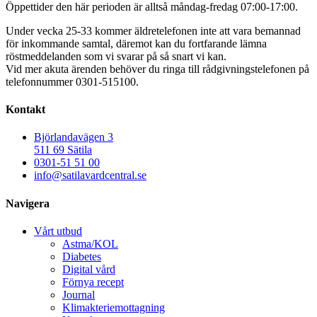
Öppettider den här perioden är alltså måndag-fredag 07:00-17:00.
Under vecka 25-33 kommer äldretelefonen inte att vara bemannad
för inkommande samtal, däremot kan du fortfarande lämna
röstmeddelanden som vi svarar på så snart vi kan.
Vid mer akuta ärenden behöver du ringa till rådgivningstelefonen på
telefonnummer 0301-515100.
Kontakt
Björlandavägen 3
511 69 Sätila
0301-51 51 00
info@satilavardcentral.se
Navigera
Vårt utbud
Astma/KOL
Diabetes
Digital vård
Förnya recept
Journal
Klimakteriemottagning