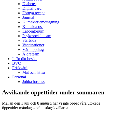
Diabetes
Digital vård
Förnya recept
Journal
Klimakteriemottagning
Kontakta oss
Laboratorium
Psykosocialt team
Startsida
Vaccinationer
Vårt uppdrag
Äldreteam
Inför ditt besök
BVC
Friskvård
Mat och hälsa
Personal
Jobba hos oss
Avvikande öppettider under sommaren
Mellan den 1 juli och 8 augusti har vi inte öppet våra utökade
öppettider måndags- och tisdagskvällarna.