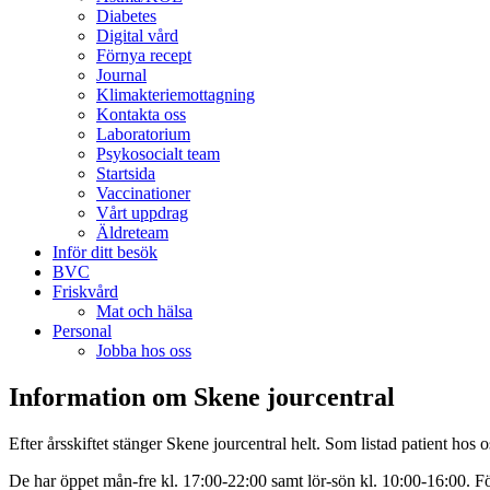
Diabetes
Digital vård
Förnya recept
Journal
Klimakteriemottagning
Kontakta oss
Laboratorium
Psykosocialt team
Startsida
Vaccinationer
Vårt uppdrag
Äldreteam
Inför ditt besök
BVC
Friskvård
Mat och hälsa
Personal
Jobba hos oss
Information om Skene jourcentral
Efter årsskiftet stänger Skene jourcentral helt. Som listad patient hos o
De har öppet mån-fre kl. 17:00-22:00 samt lör-sön kl. 10:00-16:00. F