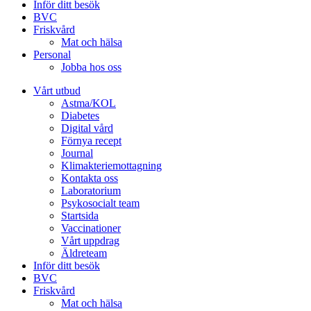
Inför ditt besök
BVC
Friskvård
Mat och hälsa
Personal
Jobba hos oss
Vårt utbud
Astma/KOL
Diabetes
Digital vård
Förnya recept
Journal
Klimakteriemottagning
Kontakta oss
Laboratorium
Psykosocialt team
Startsida
Vaccinationer
Vårt uppdrag
Äldreteam
Inför ditt besök
BVC
Friskvård
Mat och hälsa