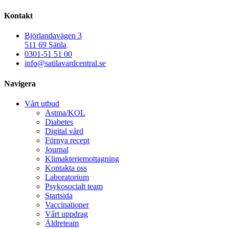
Kontakt
Björlandavägen 3
511 69 Sätila
0301-51 51 00
info@satilavardcentral.se
Navigera
Vårt utbud
Astma/KOL
Diabetes
Digital vård
Förnya recept
Journal
Klimakteriemottagning
Kontakta oss
Laboratorium
Psykosocialt team
Startsida
Vaccinationer
Vårt uppdrag
Äldreteam