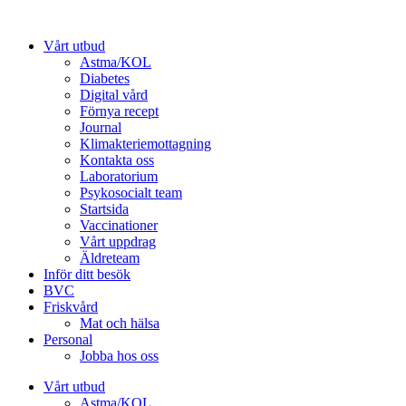
Hoppa
till
Vårt utbud
innehåll
Astma/KOL
Diabetes
Digital vård
Förnya recept
Journal
Klimakteriemottagning
Kontakta oss
Laboratorium
Psykosocialt team
Startsida
Vaccinationer
Vårt uppdrag
Äldreteam
Inför ditt besök
BVC
Friskvård
Mat och hälsa
Personal
Jobba hos oss
Vårt utbud
Astma/KOL