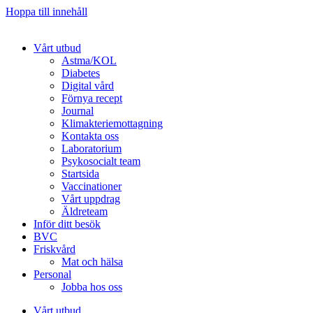
Hoppa till innehåll
Vårt utbud
Astma/KOL
Diabetes
Digital vård
Förnya recept
Journal
Klimakteriemottagning
Kontakta oss
Laboratorium
Psykosocialt team
Startsida
Vaccinationer
Vårt uppdrag
Äldreteam
Inför ditt besök
BVC
Friskvård
Mat och hälsa
Personal
Jobba hos oss
Vårt utbud