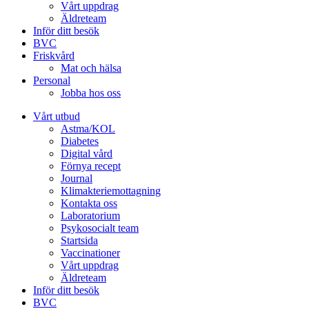
Vårt uppdrag
Äldreteam
Inför ditt besök
BVC
Friskvård
Mat och hälsa
Personal
Jobba hos oss
Vårt utbud
Astma/KOL
Diabetes
Digital vård
Förnya recept
Journal
Klimakteriemottagning
Kontakta oss
Laboratorium
Psykosocialt team
Startsida
Vaccinationer
Vårt uppdrag
Äldreteam
Inför ditt besök
BVC