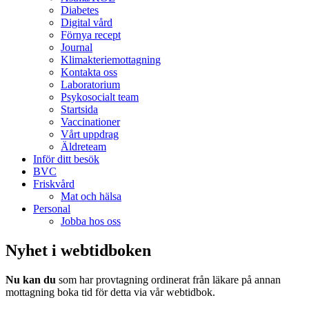
Diabetes
Digital vård
Förnya recept
Journal
Klimakteriemottagning
Kontakta oss
Laboratorium
Psykosocialt team
Startsida
Vaccinationer
Vårt uppdrag
Äldreteam
Inför ditt besök
BVC
Friskvård
Mat och hälsa
Personal
Jobba hos oss
Nyhet i webtidboken
Nu kan du
som har provtagning ordinerat från läkare på annan
mottagning boka tid för detta via vår webtidbok.