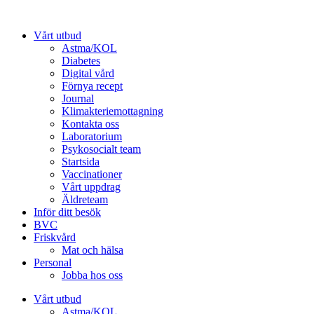
Hoppa
till
Vårt utbud
innehåll
Astma/KOL
Diabetes
Digital vård
Förnya recept
Journal
Klimakteriemottagning
Kontakta oss
Laboratorium
Psykosocialt team
Startsida
Vaccinationer
Vårt uppdrag
Äldreteam
Inför ditt besök
BVC
Friskvård
Mat och hälsa
Personal
Jobba hos oss
Vårt utbud
Astma/KOL