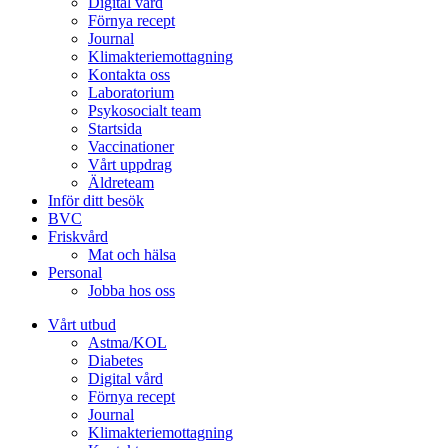
Digital vård
Förnya recept
Journal
Klimakteriemottagning
Kontakta oss
Laboratorium
Psykosocialt team
Startsida
Vaccinationer
Vårt uppdrag
Äldreteam
Inför ditt besök
BVC
Friskvård
Mat och hälsa
Personal
Jobba hos oss
Vårt utbud
Astma/KOL
Diabetes
Digital vård
Förnya recept
Journal
Klimakteriemottagning