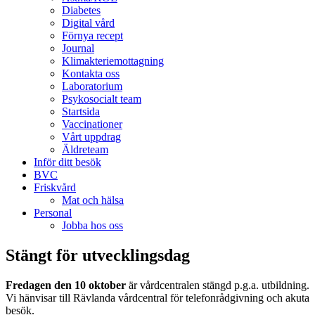
Diabetes
Digital vård
Förnya recept
Journal
Klimakteriemottagning
Kontakta oss
Laboratorium
Psykosocialt team
Startsida
Vaccinationer
Vårt uppdrag
Äldreteam
Inför ditt besök
BVC
Friskvård
Mat och hälsa
Personal
Jobba hos oss
Stängt för utvecklingsdag
Fredagen den 10 oktober
är vårdcentralen stängd p.g.a. utbildning.
Vi hänvisar till Rävlanda vårdcentral för telefonrådgivning och akuta
besök.