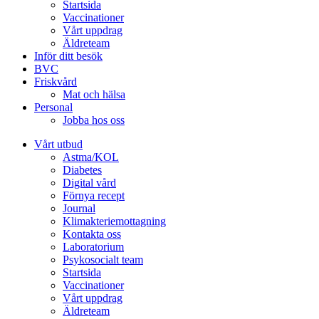
Startsida
Vaccinationer
Vårt uppdrag
Äldreteam
Inför ditt besök
BVC
Friskvård
Mat och hälsa
Personal
Jobba hos oss
Vårt utbud
Astma/KOL
Diabetes
Digital vård
Förnya recept
Journal
Klimakteriemottagning
Kontakta oss
Laboratorium
Psykosocialt team
Startsida
Vaccinationer
Vårt uppdrag
Äldreteam