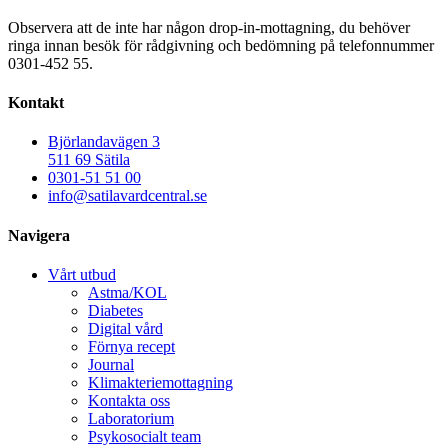
Observera att de inte har någon drop-in-mottagning, du behöver
ringa innan besök för rådgivning och bedömning på telefonnummer
0301-452 55.
Kontakt
Björlandavägen 3
511 69 Sätila
0301-51 51 00
info@satilavardcentral.se
Navigera
Vårt utbud
Astma/KOL
Diabetes
Digital vård
Förnya recept
Journal
Klimakteriemottagning
Kontakta oss
Laboratorium
Psykosocialt team