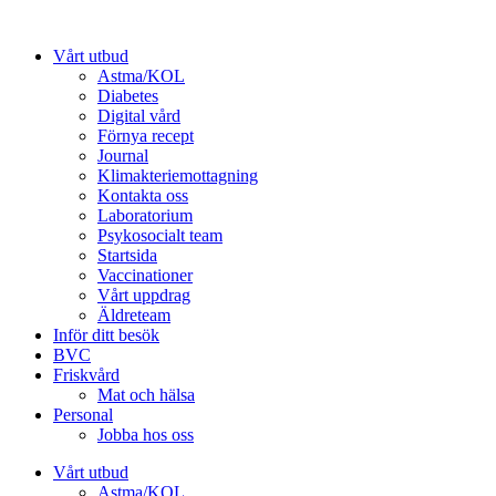
Hoppa
till
Vårt utbud
innehåll
Astma/KOL
Diabetes
Digital vård
Förnya recept
Journal
Klimakteriemottagning
Kontakta oss
Laboratorium
Psykosocialt team
Startsida
Vaccinationer
Vårt uppdrag
Äldreteam
Inför ditt besök
BVC
Friskvård
Mat och hälsa
Personal
Jobba hos oss
Vårt utbud
Astma/KOL